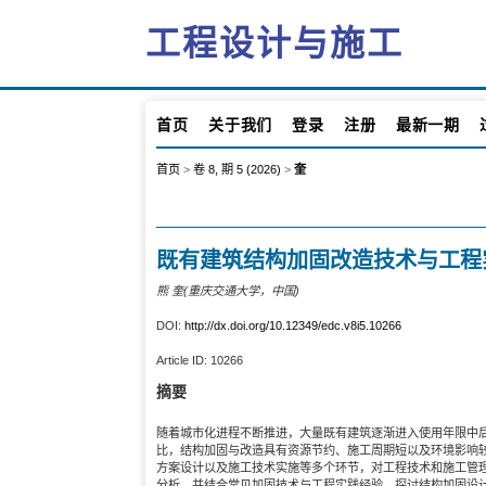
工程设计与施工
首页
关于我们
登录
注册
最新一期
首页
>
卷 8, 期 5 (2026)
>
奎
既有建筑结构加固改造技术与工程
熊 奎(重庆交通大学，中国)
DOI:
http://dx.doi.org/10.12349/edc.v8i5.10266
Article ID:
10266
摘要
随着城市化进程不断推进，大量既有建筑逐渐进入使用年限中
比，结构加固与改造具有资源节约、施工周期短以及环境影响
方案设计以及施工技术实施等多个环节，对工程技术和施工管
分析，并结合常见加固技术与工程实践经验，探讨结构加固设