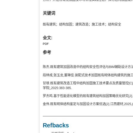
关键词
既有建筑；结构加固；建筑改造；施工技术；结构安全
全文:
PDF
参考
陈杰.既有建筑加固改造中的结构安全性评估与BIM辅助设计方法[J].城市建
段林成,张玉龙,董琳佳.装配式技术加固既有砌体结构建筑的施工流程探究[J
甘琅.既有建筑改造工程中结构加固施工技术要点及质量管控[C
学院;,2025:383-385.
罗杰鸣.基于性能退化模型的既有建筑结构加固策略优化研究[J].山西建筑,
金伟.既有砌体结构鉴定与加固设计方案优选[J].江西建材,2025,(09):
Refbacks