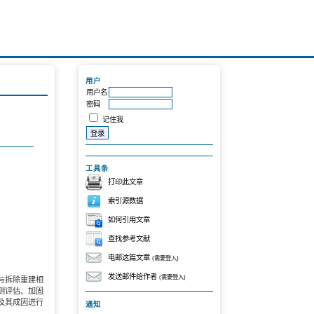
用户
用户名
密码
记住我
工具条
打印此文章
索引源数据
如何引用文章
查找参考文献
电邮这篇文章
(需要登入)
发送邮件给作者
(需要登入)
与拆除重建相
测评估、加固
及其成因进行
通知