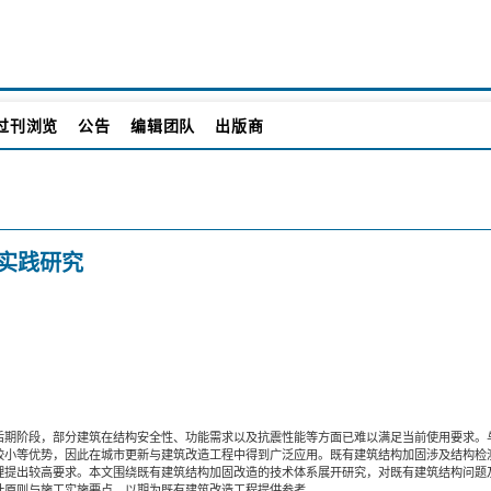
过刊浏览
公告
编辑团队
出版商
实践研究
后期阶段，部分建筑在结构安全性、功能需求以及抗震性能等方面已难以满足当前使用要求。
较小等优势，因此在城市更新与建筑改造工程中得到广泛应用。既有建筑结构加固涉及结构检
理提出较高要求。本文围绕既有建筑结构加固改造的技术体系展开研究，对既有建筑结构问题
计原则与施工实施要点，以期为既有建筑改造工程提供参考。