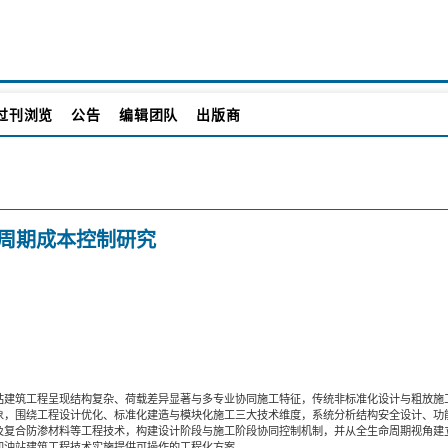
过刊浏览
公告
编辑团队
出版商
周期成本控制研究
站建筑工程呈现结构复杂、荷载差异显著与多专业协同施工特征，传统非标准化设计与粗放施
象，围绕工程设计优化、标准化建造与模块化施工三大技术维度，系统分析结构安全设计、功
及复合防渗材料等工程技术，构建设计阶段与施工阶段协同控制机制，并从全生命周期视角建
加油站建筑工程技术实施提供可操作的工程化方案。