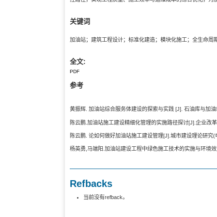
关键词
加油站；建筑工程设计；标准化建造；模块化施工；全生命周
全文:
PDF
参考
黄振辉. 加油站综合服务体建设的探索与实践 [J]. 石油库与加油站, 2023,
陈云鹏.加油站施工建设精细化管理的实施路径探讨[J].企业改革与管理,2
陈云鹏. 论如何做好加油站施工建设管理[J].城市建设理论研究(电子版),2
杨英勇,马端阳.加油站建设工程中绿色施工技术的实施与环境效益评价[J].
Refbacks
当前没有refback。