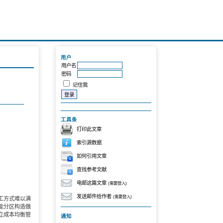
用户
用户名
密码
记住我
工具条
打印此文章
索引源数据
如何引用文章
查找参考文献
电邮这篇文章
(需要登入)
发送邮件给作者
(需要登入)
工方式难以满
能分区构造做
立成本均衡管
通知