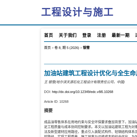
工程设计与施工
首页
关于我们
登录
注册
最新一期
首页
>
卷 8, 期 5 (2026)
>
银雪
加油站建筑工程设计优化与全生命
王 银雪(哈尔滨天源石化工程设计有限责任公司，中国)
DOI:
http://dx.doi.org/10.12349/edc.v8i5.10268
Article ID:
10268
摘要
成品油零售体系在用地约束与安全环保要求叠加背景下，加油
足工程质量与成本协同控制要求。本文以加油站建筑工程为对
法及新型建材应用路径，重点引入装配式构件、轻钢结构体系
控路径，实现工程质量、施工效率与运维成本的综合优化，为