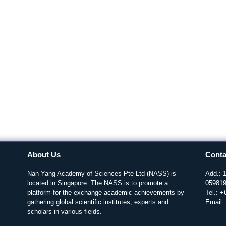
About Us
Conta
Nan Yang Academy of Sciences Pte Ltd (NASS) is
Add.: 
located in Singapore. The NASS is to promote a
05981
platform for the exchange academic achievements by
Tel.: 
gathering global scientific institutes, experts and
Email:
scholars in various fields.