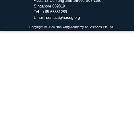
Add.: 12 Eu Tong Sen Street, #07-169,
Singapore 059819
Tel.: +65 65881289
Email: contact@nassg.org
Copyright © 2024 Nan Yang Academy of Sciences Pte Ltd.