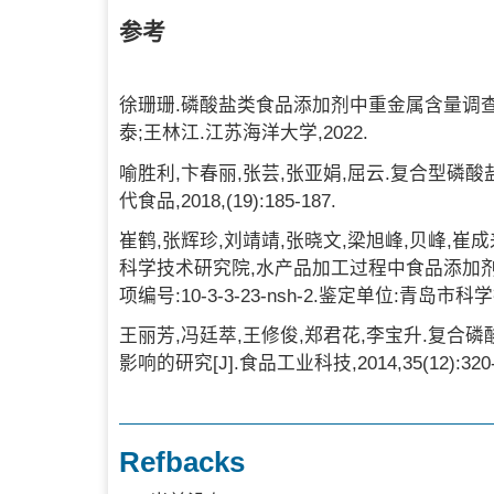
参考
徐珊珊.磷酸盐类食品添加剂中重金属含量调查
泰;王林江.江苏海洋大学,2022.
喻胜利,卞春丽,张芸,张亚娟,屈云.复合型磷酸
代食品,2018,(19):185-187.
崔鹤,张辉珍,刘靖靖,张晓文,梁旭峰,贝峰,崔
科学技术研究院,水产品加工过程中食品添加剂
项编号:10-3-3-23-nsh-2.鉴定单位:青岛市科学
王丽芳,冯廷萃,王修俊,郑君花,李宝升.复合
影响的研究[J].食品工业科技,2014,35(12):320-
Refbacks