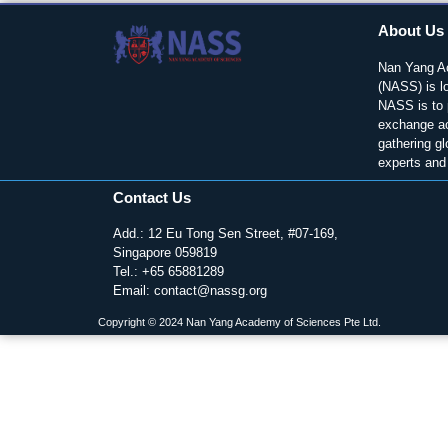
About Us
Nan Yang A
(NASS) is l
NASS is to 
exchange a
gathering glo
experts and 
Contact Us
Add.: 12 Eu Tong Sen Street, #07-169,
Singapore 059819
Tel.: +65 65881289
Email: contact@nassg.org
Copyright © 2024 Nan Yang Academy of Sciences Pte Ltd.