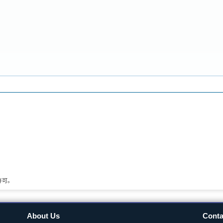
许可。
About Us
Conta