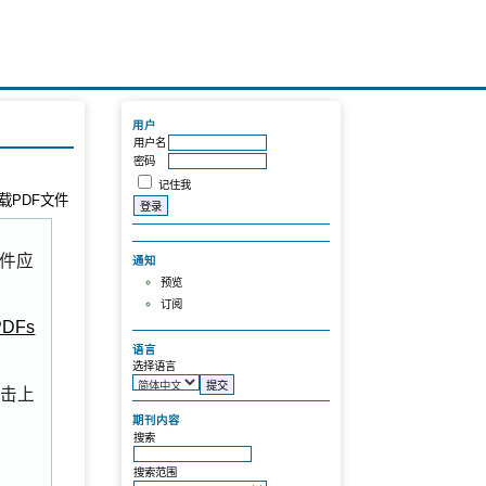
用户
用户名
密码
记住我
载PDF文件
文件应
通知
预览
订阅
DFs
语言
选择语言
点击上
期刊内容
搜索
搜索范围